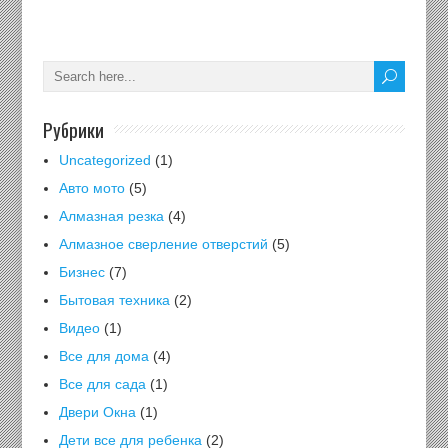
Рубрики
Uncategorized
(1)
Авто мото
(5)
Алмазная резка
(4)
Алмазное сверление отверстий
(5)
Бизнес
(7)
Бытовая техника
(2)
Видео
(1)
Все для дома
(4)
Все для сада
(1)
Двери Окна
(1)
Дети все для ребенка
(2)